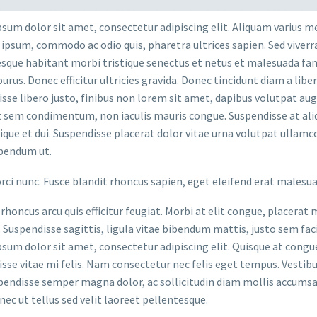
sum dolor sit amet, consectetur adipiscing elit. Aliquam varius m
 ipsum, commodo ac odio quis, pharetra ultrices sapien. Sed viverr
sque habitant morbi tristique senectus et netus et malesuada fame
purus. Donec efficitur ultricies gravida. Donec tincidunt diam a liber
sse libero justo, finibus non lorem sit amet, dapibus volutpat a
t sem condimentum, non iaculis mauris congue. Suspendisse at aliq
stique et dui. Suspendisse placerat dolor vitae urna volutpat ullamc
bendum ut.
orci nunc. Fusce blandit rhoncus sapien, eget eleifend erat malesu
rhoncus arcu quis efficitur feugiat. Morbi at elit congue, placerat 
. Suspendisse sagittis, ligula vitae bibendum mattis, justo sem faci
sum dolor sit amet, consectetur adipiscing elit. Quisque at congue 
sse vitae mi felis. Nam consectetur nec felis eget tempus. Vesti
spendisse semper magna dolor, ac sollicitudin diam mollis accums
onec ut tellus sed velit laoreet pellentesque.