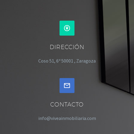


DIRECCIÓN
Coso 51, 6º 50001 , Zaragoza


CONTACTO
info@viveainmobiliaria.com