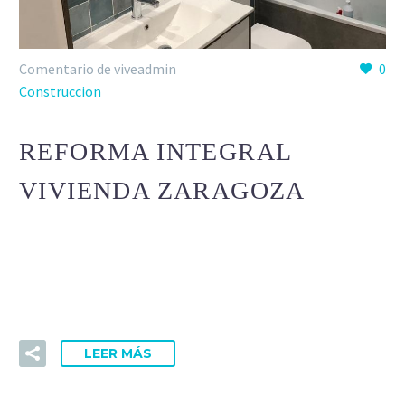
Comentario de viveadmin
0
Construccion
REFORMA INTEGRAL
VIVIENDA ZARAGOZA
Lorem Ipsum. Proin gravida nibh vel velit auctor aliquet.
Aenean sollicitudin, lorem quis bibendum auctor, nisi elit
consequat ipsum, nec sagittis sem nibh id elit.
LEER MÁS