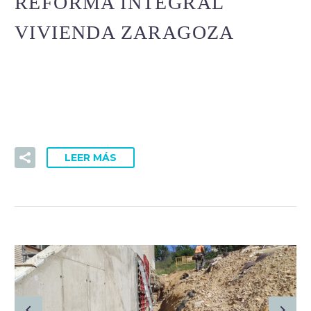
REFORMA INTEGRAL
VIVIENDA ZARAGOZA
Lorem Ipsum. Proin gravida nibh vel velit auctor aliquet.
Aenean sollicitudin, lorem quis bibendum auctor, nisi elit
consequat ipsum, nec sagittis sem nibh id elit.
LEER MÁS