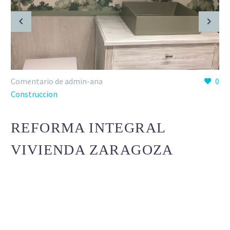
Comentario de admin-ana
0
Construccion
REFORMA INTEGRAL
VIVIENDA ZARAGOZA
Lorem Ipsum. Proin gravida nibh vel velit auctor aliquet.
Aenean sollicitudin, lorem quis bibendum auctor, nisi elit
consequat ipsum, nec sagittis sem nibh id elit.