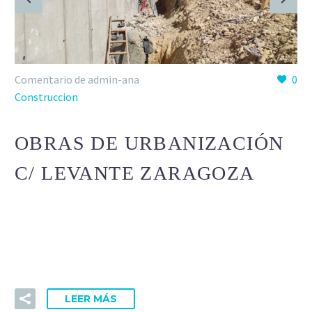
Comentario de admin-ana
0
Construccion
OBRAS DE URBANIZACIÓN
C/ LEVANTE ZARAGOZA
Lorem Ipsum. Proin gravida nibh vel velit auctor aliquet.
Aenean sollicitudin, lorem quis bibendum auctor, nisi elit
consequat ipsum, nec sagittis sem nibh id elit.
LEER MÁS