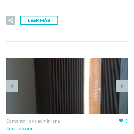
consequat ipsum, nec sagittis sem nibh id elit.
LEER MÁS
Comentario de admin-ana
0
Construccion