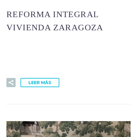
REFORMA INTEGRAL
VIVIENDA ZARAGOZA
Lorem Ipsum. Proin gravida nibh vel velit auctor aliquet.
Aenean sollicitudin, lorem quis bibendum auctor, nisi elit
consequat ipsum, nec sagittis sem nibh id elit.
LEER MÁS