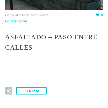
Comentario de admin-ana
0
Construccion
ASFALTADO – PASO ENTRE
CALLES
Lorem Ipsum. Proin gravida nibh vel velit auctor aliquet.
Aenean sollicitudin, lorem quis bibendum auctor, nisi elit
consequat ipsum, nec sagittis sem nibh id elit.
LEER MÁS