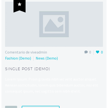

Comentario de viveadmin
0
0
Fashion (Demo)
News (Demo)
SINGLE POST (DEMO)
Lorem Ipsum. Proin gravida nibh vel velit auctor aliquet.
Aenean sollicitudin, lorem quis bibendum auctor, nisi elit
consequat ipsum, nec sagittis sem nibh id elit.