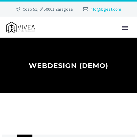
Coso 51, 6º 50001 Zaragoza
info@ibgest.com
WEBDESIGN (DEMO)