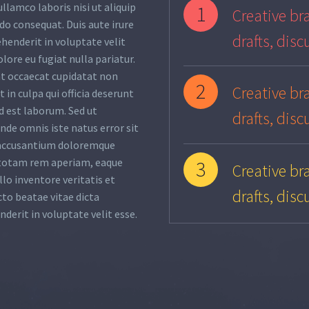
ullamco laboris nisi ut aliquip
1
Creative bra
o consequat. Duis aute irure
drafts, disc
ehenderit in voluptate velit
olore eu fugiat nulla pariatur.
nt occaecat cupidatat non
2
Creative bra
 in culpa qui officia deserunt
d est laborum. Sed ut
drafts, disc
unde omnis iste natus error sit
accusantium doloremque
totam rem aperiam, eaque
3
Creative bra
llo inventore veritatis et
drafts, disc
cto beatae vitae dicta
nderit in voluptate velit esse.