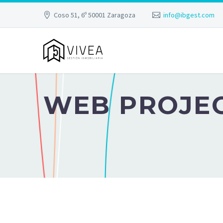
Coso 51, 6º 50001 Zaragoza
info@ibgest.com
WEB PROJEC