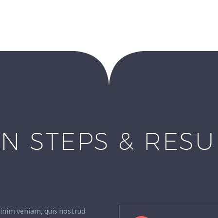
N STEPS & RES
inim veniam, quis nostrud