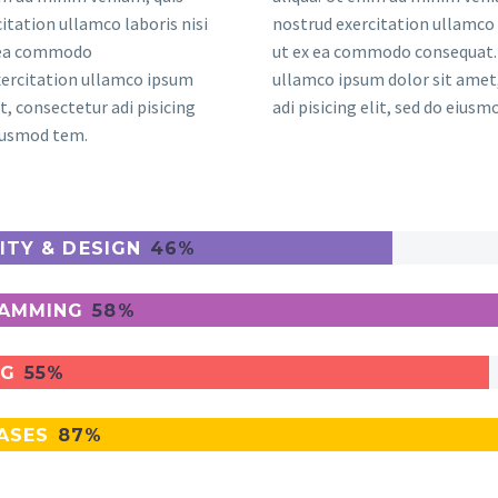
itation ullamco laboris nisi
nostrud exercitation ullamco 
x ea commodo
ut ex ea commodo consequat. 
xercitation ullamco ipsum
ullamco ipsum dolor sit amet
t, consectetur adi pisicing
adi pisicing elit, sed do eius
eiusmod tem.
ITY & DESIGN
46%
AMMING
58%
NG
55%
ASES
87%