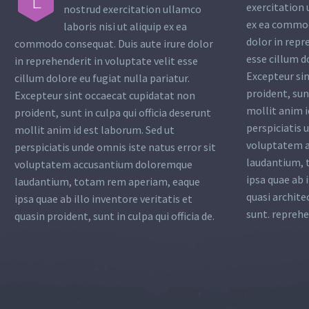
L
exercitation 
nostrud exercitation ullamco
ex ea commod
laboris nisi ut aliquip ex ea
dolor in repr
commodo consequat. Duis aute irure dolor
esse cillum d
in reprehenderit in voluptate velit esse
Excepteur si
cillum dolore eu fugiat nulla pariatur.
proident, sunt
Excepteur sint occaecat cupidatat non
mollit anim i
proident, sunt in culpa qui officia deserunt
perspiciatis 
mollit anim id est laborum. Sed ut
voluptatem 
perspiciatis unde omnis iste natus error sit
laudantium, 
voluptatem accusantium doloremque
ipsa quae ab i
laudantium, totam rem aperiam, eaque
quasi archite
ipsa quae ab illo inventore veritatis et
sunt. reprehe
quasin proident, sunt in culpa qui officia de.