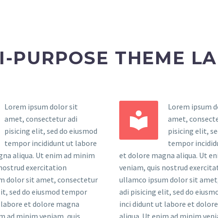
I-PURPOSE THEME L
Lorem ipsum dolor sit
Lorem ipsum do


amet, consectetur adi
amet, consecte
pisicing elit, sed do eiusmod
pisicing elit, 
tempor incididunt ut labore
tempor incidid
gna aliqua. Ut enim ad minim
et dolore magna aliqua. Ut e
nostrud exercitation
veniam, quis nostrud exercita
m dolor sit amet, consectetur
ullamco ipsum dolor sit amet
elit, sed do eiusmod tempor
adi pisicing elit, sed do eius
t labore et dolore magna
inci didunt ut labore et dolo
im ad minim veniam, quis
aliqua. Ut enim ad minim veni