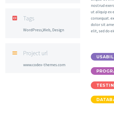
nostrud exerc
ut aliquip e
Tags

consequat. e
dolor sit ame
WordPress,Web, Design
elit, sed do 
Project url

USABIL
www.codex-themes.com
PROGR
TESTI
DATAB