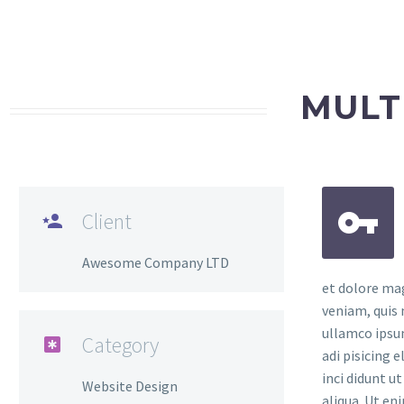
MULT


Client

Awesome Company LTD
et dolore ma
veniam, quis 
ullamco ipsu
Category

adi pisicing 
inci didunt u
Website Design
aliqua. Ut en