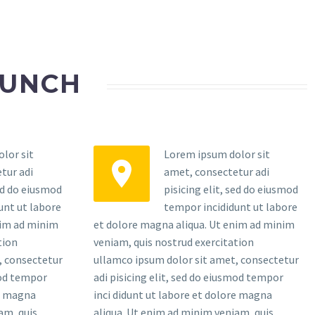
AUNCH
lor sit
Lorem ipsum dolor sit


tur adi
amet, consectetur adi
sed do eiusmod
pisicing elit, sed do eiusmod
unt ut labore
tempor incididunt ut labore
nim ad minim
et dolore magna aliqua. Ut enim ad minim
tion
veniam, quis nostrud exercitation
, consectetur
ullamco ipsum dolor sit amet, consectetur
mod tempor
adi pisicing elit, sed do eiusmod tempor
re magna
inci didunt ut labore et dolore magna
am, quis
aliqua. Ut enim ad minim veniam, quis