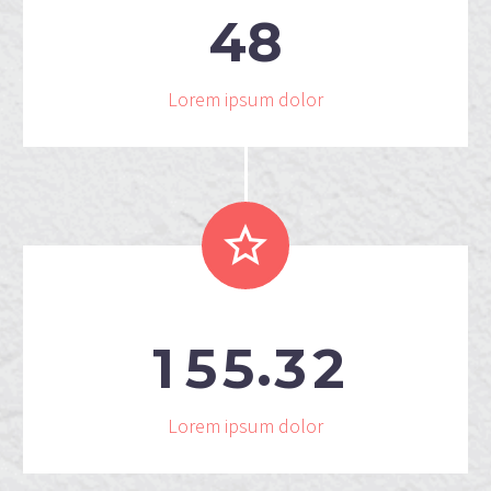
4
8
Lorem ipsum dolor


.
1
5
5
3
2
Lorem ipsum dolor