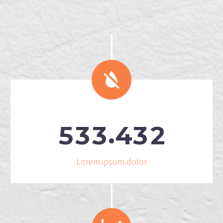


.
5
3
3
4
3
2
Lorem ipsum dolor