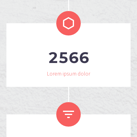


2
5
6
6
Lorem ipsum dolor

