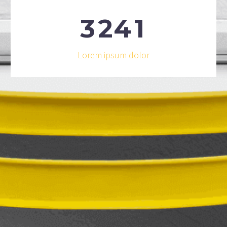
3
2
4
1
Lorem ipsum dolor