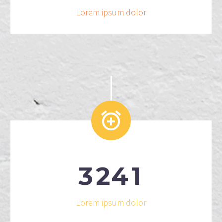
Lorem ipsum dolor


3
2
4
1
Lorem ipsum dolor