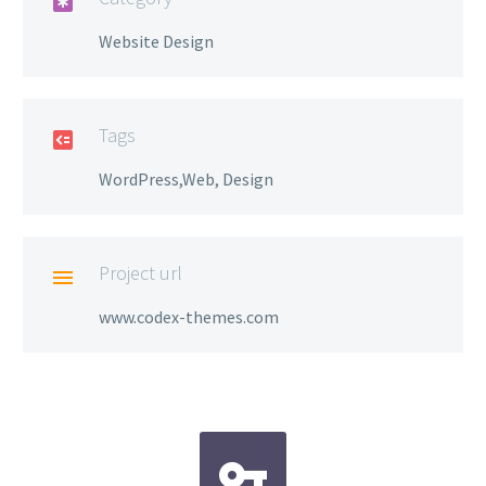

Website Design
Tags

WordPress,Web, Design
Project url

www.codex-themes.com

