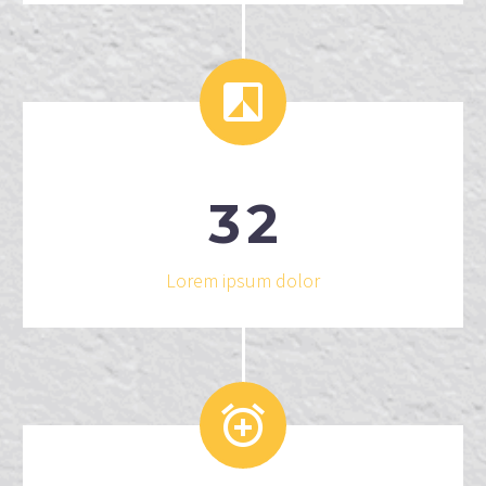


3
2
Lorem ipsum dolor

