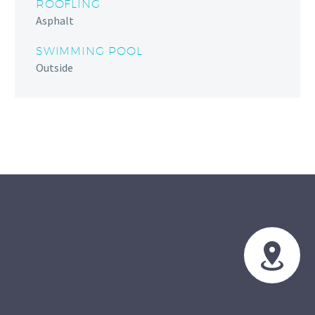
ROOFLING
Asphalt
SWIMMING POOL
Outside

