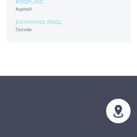
ROOFLING
Asphalt
SWIMMING POOL
Outside

