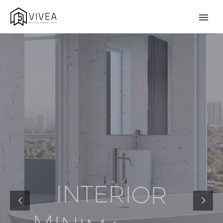
I
N
T
E
R
I
O
R
M
I
N
I
M
A
L
I
S
T
I