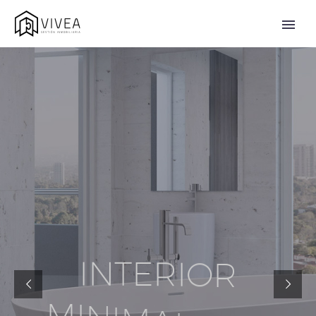
I
N
T
E
R
I
O
R
M
I
N
I
M
A
L
I
S
T
I
C