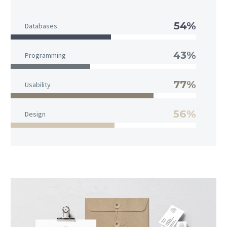
54%
Databases
43%
Programming
77%
Usability
56%
Design