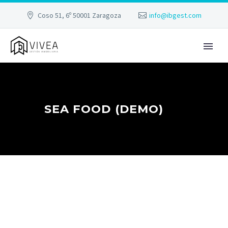
Coso 51, 6º 50001 Zaragoza
info@ibgest.com
SEA FOOD (DEMO)