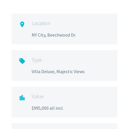
Location

NY City, Beechwood Dr.
Type

Villa Deluxe, Majestic Views
Value

$995,000 all incl.