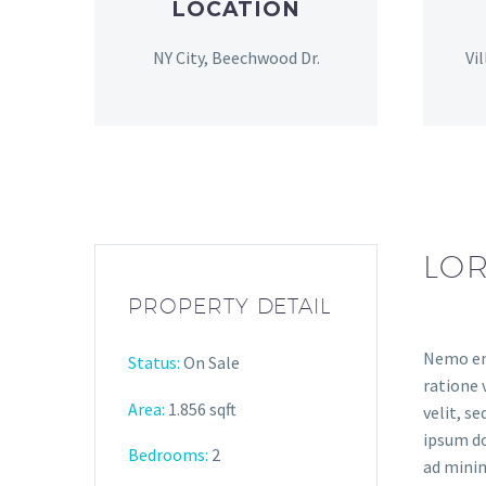
LOCATION
NY City, Beechwood Dr.
Vi
LOR
PROPERTY DETAIL
Nemo eni
Status:
On Sale
ratione 
Area:
1.856 sqft
velit, s
ipsum do
Bedrooms:
2
ad minim