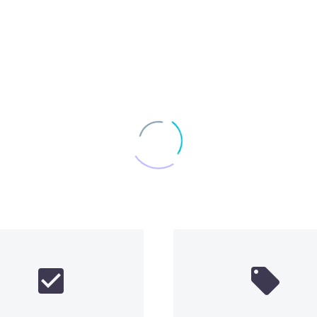



