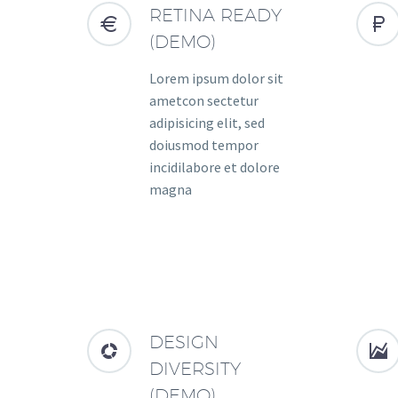
RETINA READY




(DEMO)
Lorem ipsum dolor sit
ametcon sectetur
adipisicing elit, sed
doiusmod tempor
incidilabore et dolore
magna
DESIGN




DIVERSITY
(DEMO)