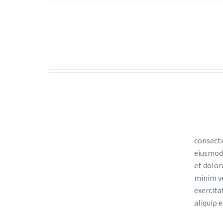
consecte
eiusmod 
et dolor
minim v
exercita
aliquip