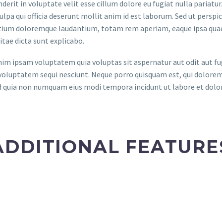
derit in voluptate velit esse cillum dolore eu fugiat nulla pariatu
culpa qui officia deserunt mollit anim id est laborum. Sed ut persp
ium doloremque laudantium, totam rem aperiam, eaque ipsa quae ab
itae dicta sunt explicabo.
m ipsam voluptatem quia voluptas sit aspernatur aut odit aut fug
voluptatem sequi nesciunt. Neque porro quisquam est, qui dolorem 
ed quia non numquam eius modi tempora incidunt ut labore et do
ADDITIONAL FEATURE