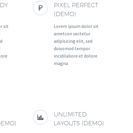
ADY
PIXEL PERFECT


(DEMO)
r sit
Lorem ipsum dolor sit
r
ametcon sectetur
ed
adipisicing elit, sed
r
doiusmod tempor
lore
incidilabore et dolore
magna
UNLIMITED


DEMO)
LAYOUTS (DEMO)