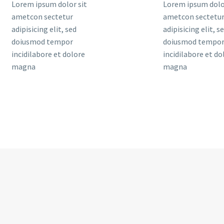
Lorem ipsum dolor sit
Lorem ipsum dolo
ametcon sectetur
ametcon sectetu
adipisicing elit, sed
adipisicing elit, s
doiusmod tempor
doiusmod tempo
incidilabore et dolore
incidilabore et do
magna
magna