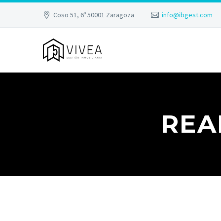
Coso 51, 6º 50001 Zaragoza
info@ibgest.com
REA