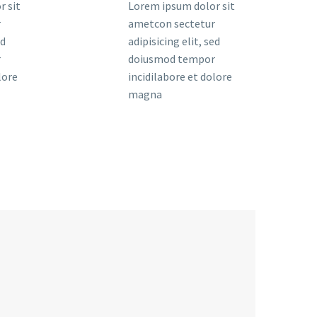
r sit
Lorem ipsum dolor sit
r
ametcon sectetur
ed
adipisicing elit, sed
r
doiusmod tempor
lore
incidilabore et dolore
magna