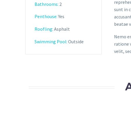
reprehen
Bathrooms
:
2
sunt in 
Penthouse:
Yes
accusant
beatae v
Roofling:
Asphalt
Nemo eni
Swimming Pool:
Outside
ratione 
velit, s