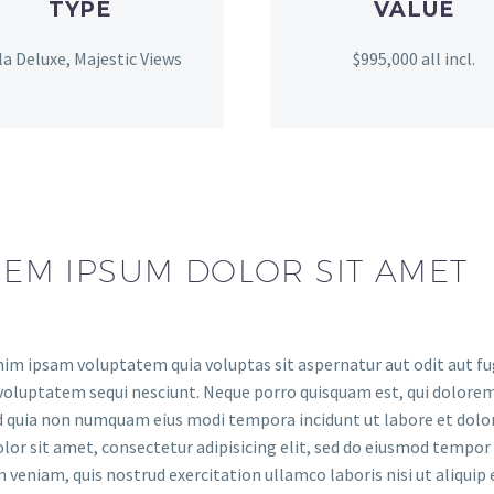
TYPE
VALUE
lla Deluxe, Majestic Views
$995,000 all incl.
EM IPSUM DOLOR SIT AMET
m ipsam voluptatem quia voluptas sit aspernatur aut odit aut fug
voluptatem sequi nesciunt. Neque porro quisquam est, qui dolorem 
ed quia non numquam eius modi tempora incidunt ut labore et do
lor sit amet, consectetur adipisicing elit, sed do eiusmod tempor
 veniam, quis nostrud exercitation ullamco laboris nisi ut aliquip