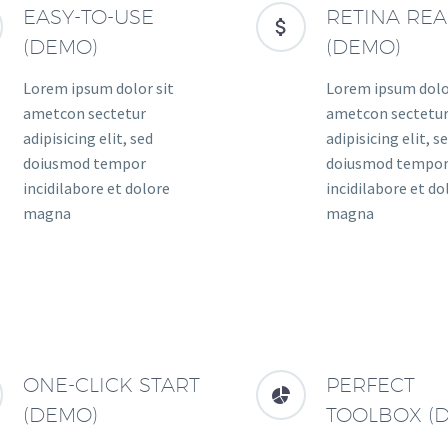
EASY-TO-USE
RETINA RE


(DEMO)
(DEMO)
Lorem ipsum dolor sit
Lorem ipsum dolo
ametcon sectetur
ametcon sectetu
adipisicing elit, sed
adipisicing elit, s
doiusmod tempor
doiusmod tempo
incidilabore et dolore
incidilabore et do
magna
magna
ONE-CLICK START
PERFECT


(DEMO)
TOOLBOX (