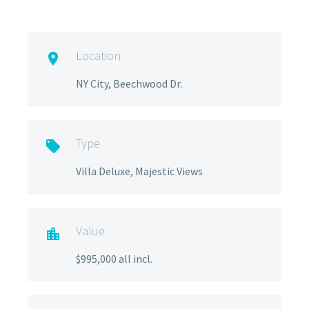
Location

NY City, Beechwood Dr.
Type

Villa Deluxe, Majestic Views
Value

$995,000 all incl.