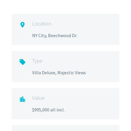
Location

NY City, Beechwood Dr.
Type

Villa Deluxe, Majestic Views
Value

$995,000 all incl.