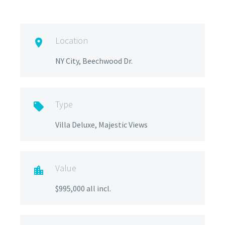
Location

NY City, Beechwood Dr.
Type

Villa Deluxe, Majestic Views
Value

$995,000 all incl.