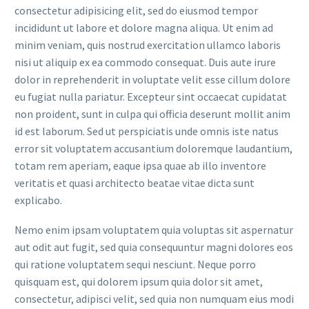
consectetur adipisicing elit, sed do eiusmod tempor
incididunt ut labore et dolore magna aliqua. Ut enim ad
minim veniam, quis nostrud exercitation ullamco laboris
nisi ut aliquip ex ea commodo consequat. Duis aute irure
dolor in reprehenderit in voluptate velit esse cillum dolore
eu fugiat nulla pariatur. Excepteur sint occaecat cupidatat
non proident, sunt in culpa qui officia deserunt mollit anim
id est laborum. Sed ut perspiciatis unde omnis iste natus
error sit voluptatem accusantium doloremque laudantium,
totam rem aperiam, eaque ipsa quae ab illo inventore
veritatis et quasi architecto beatae vitae dicta sunt
explicabo.
Nemo enim ipsam voluptatem quia voluptas sit aspernatur
aut odit aut fugit, sed quia consequuntur magni dolores eos
qui ratione voluptatem sequi nesciunt. Neque porro
quisquam est, qui dolorem ipsum quia dolor sit amet,
consectetur, adipisci velit, sed quia non numquam eius modi