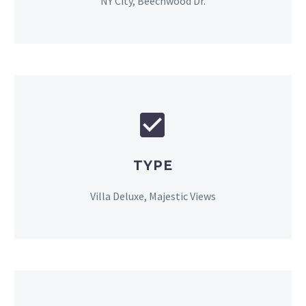
NY City, Beechwood Dr.


TYPE
Villa Deluxe, Majestic Views