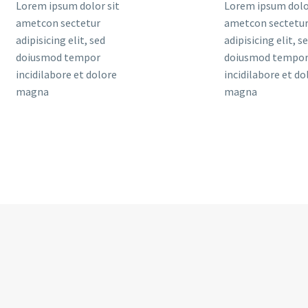
Lorem ipsum dolor sit
Lorem ipsum dolo
ametcon sectetur
ametcon sectetu
adipisicing elit, sed
adipisicing elit, s
doiusmod tempor
doiusmod tempo
incidilabore et dolore
incidilabore et do
magna
magna