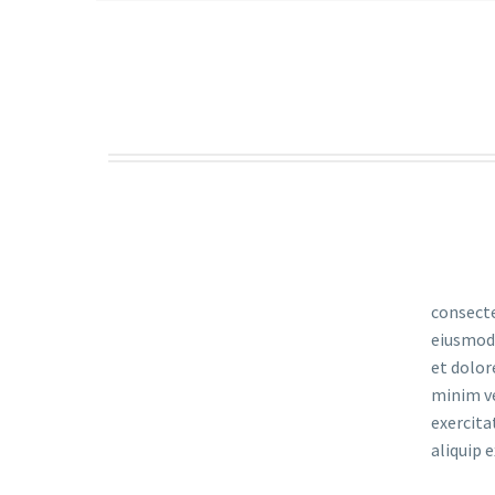
consecte
eiusmod 
et dolor
minim v
exercita
aliquip