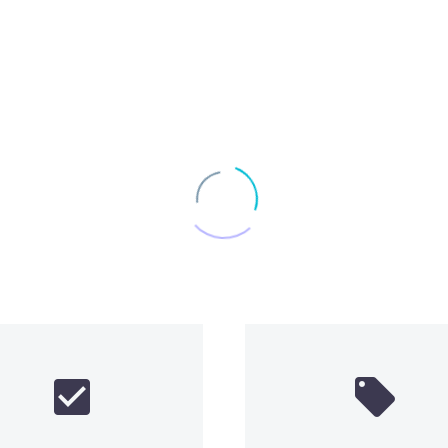



