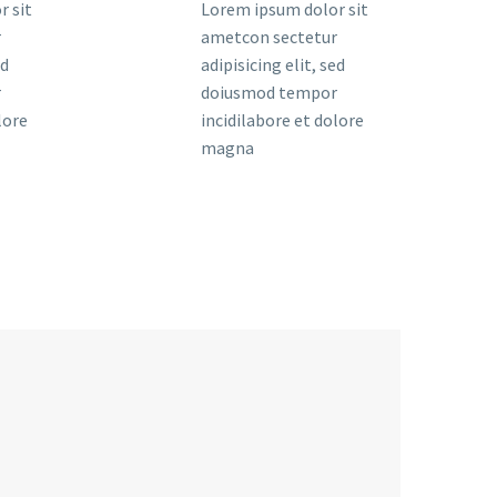
r sit
Lorem ipsum dolor sit
r
ametcon sectetur
ed
adipisicing elit, sed
r
doiusmod tempor
lore
incidilabore et dolore
magna