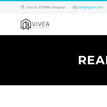
Coso 51, 6º 50001 Zaragoza
info@ibgest.com
REA