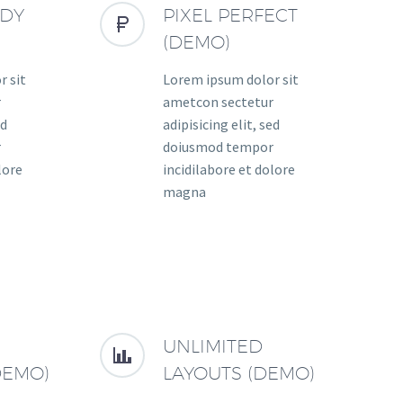
ADY
PIXEL PERFECT


(DEMO)
r sit
Lorem ipsum dolor sit
r
ametcon sectetur
ed
adipisicing elit, sed
r
doiusmod tempor
lore
incidilabore et dolore
magna
UNLIMITED


DEMO)
LAYOUTS (DEMO)