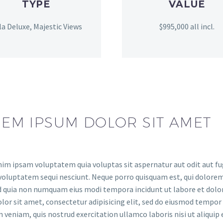
TYPE
VALUE
lla Deluxe, Majestic Views
$995,000 all incl.
EM IPSUM DOLOR SIT AMET
m ipsam voluptatem quia voluptas sit aspernatur aut odit aut fug
voluptatem sequi nesciunt. Neque porro quisquam est, qui dolorem 
ed quia non numquam eius modi tempora incidunt ut labore et do
lor sit amet, consectetur adipisicing elit, sed do eiusmod tempor
 veniam, quis nostrud exercitation ullamco laboris nisi ut aliquip