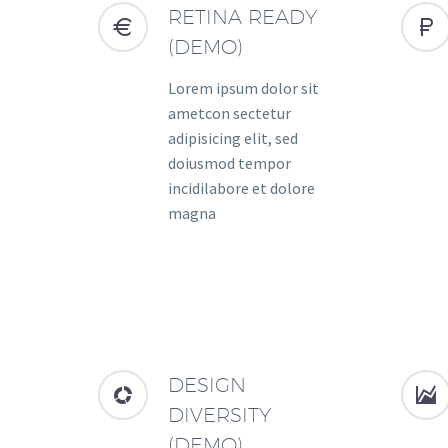
RETINA READY




(DEMO)
Lorem ipsum dolor sit
ametcon sectetur
adipisicing elit, sed
doiusmod tempor
incidilabore et dolore
magna
DESIGN




DIVERSITY
(DEMO)