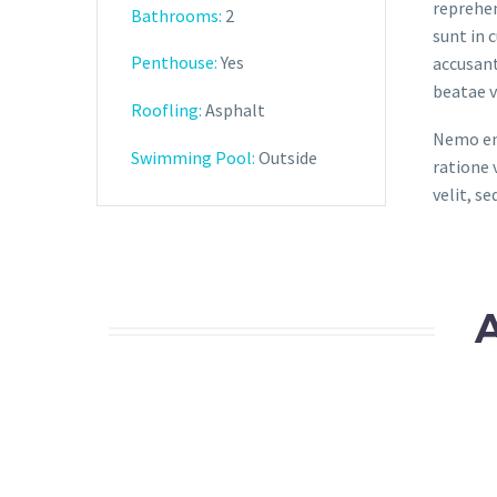
reprehen
Bathrooms
:
2
sunt in 
Penthouse:
Yes
accusant
beatae v
Roofling:
Asphalt
Nemo eni
Swimming Pool:
Outside
ratione 
velit, s