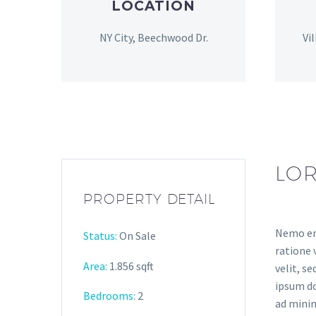
LOCATION
NY City, Beechwood Dr.
Vi
LOR
PROPERTY DETAIL
Nemo eni
Status:
On Sale
ratione 
Area:
1.856 sqft
velit, s
ipsum do
Bedrooms:
2
ad minim