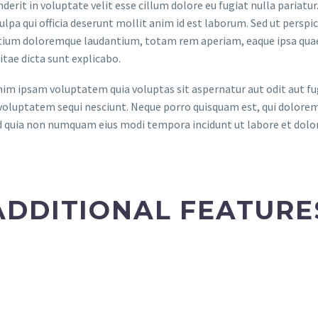
derit in voluptate velit esse cillum dolore eu fugiat nulla pariatu
culpa qui officia deserunt mollit anim id est laborum. Sed ut persp
ium doloremque laudantium, totam rem aperiam, eaque ipsa quae ab
itae dicta sunt explicabo.
m ipsam voluptatem quia voluptas sit aspernatur aut odit aut fug
voluptatem sequi nesciunt. Neque porro quisquam est, qui dolorem 
ed quia non numquam eius modi tempora incidunt ut labore et do
ADDITIONAL FEATURE