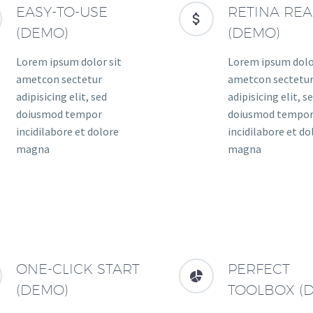
EASY-TO-USE
RETINA RE


(DEMO)
(DEMO)
Lorem ipsum dolor sit
Lorem ipsum dolo
ametcon sectetur
ametcon sectetu
adipisicing elit, sed
adipisicing elit, s
doiusmod tempor
doiusmod tempo
incidilabore et dolore
incidilabore et do
magna
magna
ONE-CLICK START
PERFECT


(DEMO)
TOOLBOX (