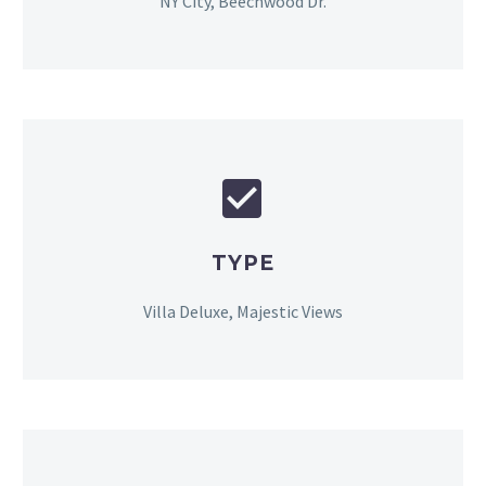
NY City, Beechwood Dr.


TYPE
Villa Deluxe, Majestic Views