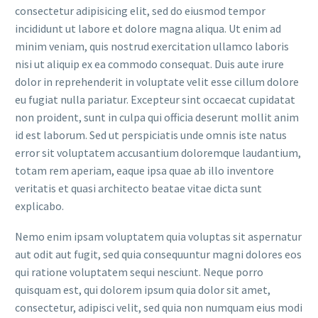
consectetur adipisicing elit, sed do eiusmod tempor
incididunt ut labore et dolore magna aliqua. Ut enim ad
minim veniam, quis nostrud exercitation ullamco laboris
nisi ut aliquip ex ea commodo consequat. Duis aute irure
dolor in reprehenderit in voluptate velit esse cillum dolore
eu fugiat nulla pariatur. Excepteur sint occaecat cupidatat
non proident, sunt in culpa qui officia deserunt mollit anim
id est laborum. Sed ut perspiciatis unde omnis iste natus
error sit voluptatem accusantium doloremque laudantium,
totam rem aperiam, eaque ipsa quae ab illo inventore
veritatis et quasi architecto beatae vitae dicta sunt
explicabo.
Nemo enim ipsam voluptatem quia voluptas sit aspernatur
aut odit aut fugit, sed quia consequuntur magni dolores eos
qui ratione voluptatem sequi nesciunt. Neque porro
quisquam est, qui dolorem ipsum quia dolor sit amet,
consectetur, adipisci velit, sed quia non numquam eius modi