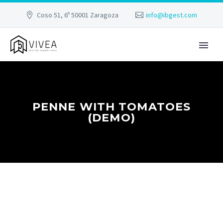
Coso 51, 6º 50001 Zaragoza
info@ibgest.com
PENNE WITH TOMATOES
(DEMO)