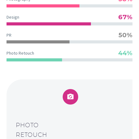
67%
Design
50%
PR
44%
Photo Retouch


PHOTO
RETOUCH