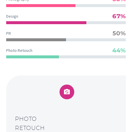
67%
Design
50%
PR
44%
Photo Retouch


PHOTO
RETOUCH