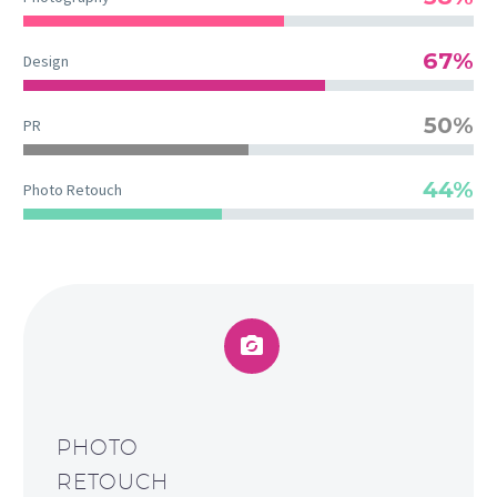
67%
Design
50%
PR
44%
Photo Retouch


PHOTO
RETOUCH