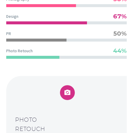
67%
Design
50%
PR
44%
Photo Retouch


PHOTO
RETOUCH