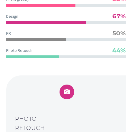
67%
Design
50%
PR
44%
Photo Retouch


PHOTO
RETOUCH