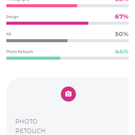
67%
Design
50%
PR
44%
Photo Retouch


PHOTO
RETOUCH