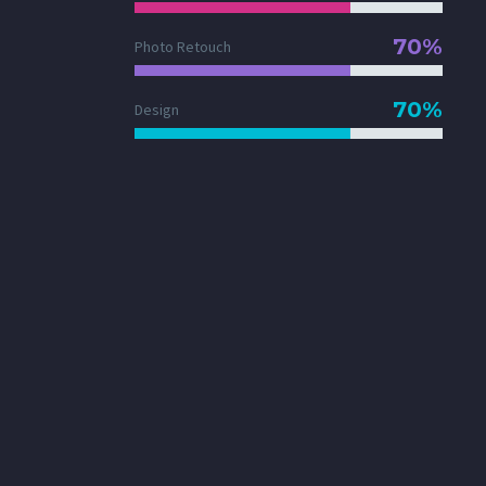
70%
Photo Retouch
70%
Design