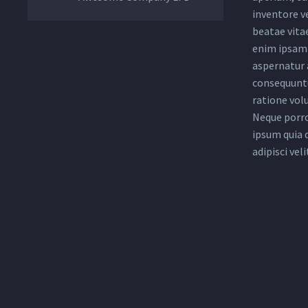
inventore ve
beatae vita
enim ipsam 
aspernatur a
consequuntu
ratione vol
Neque porro
ipsum quia 
adipisci veli