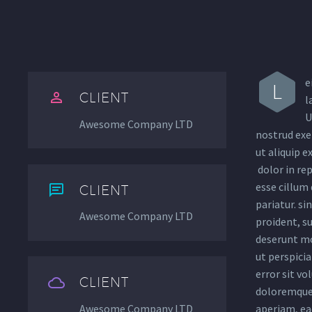
e
L


CLIENT
l
U
Awesome Company LTD
nostrud exer
ut aliquip 
dolor in rep
esse cillum 


CLIENT
pariatur. si
Awesome Company LTD
proident, su
deserunt mo
ut perspicia
error sit v


CLIENT
doloremque
Awesome Company LTD
aperiam, eaq