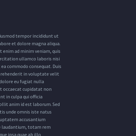
iusmod tempor incididunt ut
abore et dolore magna aliqua.
t enim ad minim veniam, quis
citation ullamco laboris nisi
ex ea commodo consequat. Duis
rehenderit in voluptate velit
dolore eu fugiat nulla
nt occaecat cupidatat non
nt in culpa qui officia
llit anim id est laborum. Sed
tis unde omnis iste natus
oluptatem accusantium
 laudantium, totam rem
ue ipsa quae ab illo