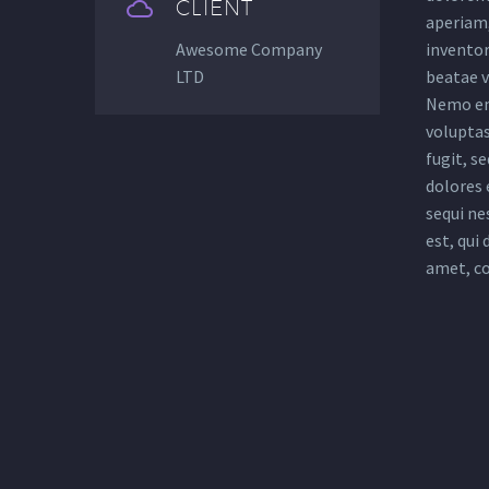


CLIENT
aperiam,
Awesome Company
inventor
LTD
beatae v
Nemo en
voluptas
fugit, s
dolores 
sequi ne
est, qui
amet, co