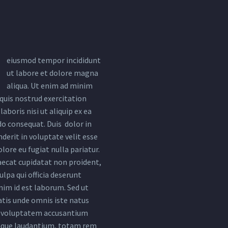
eiusmod tempor incididunt
ut labore et dolore magna
aliqua. Ut enim ad minim
quis nostrud exercitation
aboris nisi ut aliquip ex ea
 consequat. Duis dolor in
derit in voluptate velit esse
olore eu fugiat nulla pariatur.
aecat cupidatat non proident,
ulpa qui officia deserunt
nim id est laborum. Sed ut
atis unde omnis iste natus
t voluptatem accusantium
que laudantium, totam rem