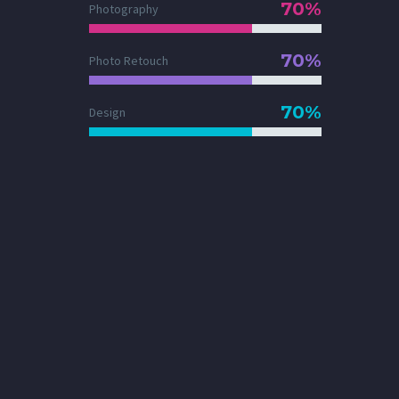
70%
Photography
70%
Photo Retouch
70%
Design