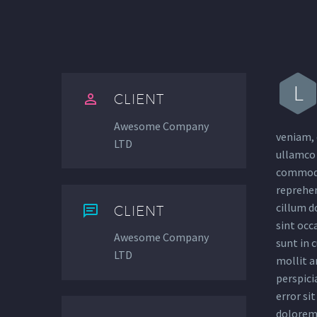
L


CLIENT
Awesome Company
veniam, 
LTD
ullamco l
commodo
reprehen
cillum d


CLIENT
sint occ
Awesome Company
sunt in c
LTD
mollit a
perspici
error si
dolorem