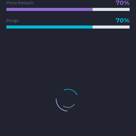
70%
Photo Retouch
70%
Design