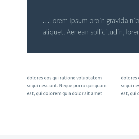
…Lorem Ipsum proin gravida nibh 
aliquet. Aenean sollicitudin, lor
dolores eos qui ratione voluptatem
dolores 
sequi nesciunt. Neque porro quisquam
sequi ne
est, qui dolorem quia dolor sit amet
est, qui