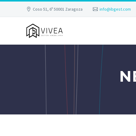
Coso 51, 6º 50001 Zaragoza
info@ibgest.com
N