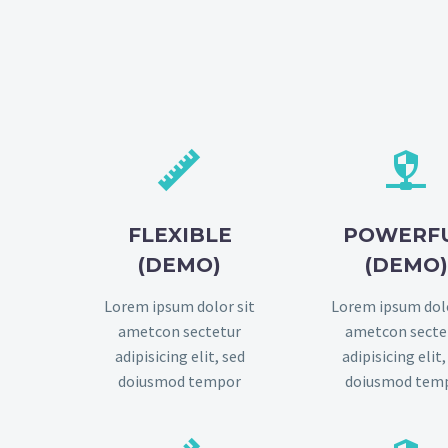




FLEXIBLE
POWERF
(DEMO)
(DEMO
Lorem ipsum dolor sit
Lorem ipsum dolo
ametcon sectetur
ametcon secte
adipisicing elit, sed
adipisicing elit,
doiusmod tempor
doiusmod tem