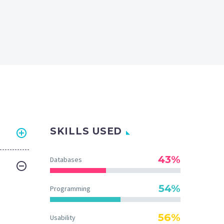
SKILLS USED
43%
Databases
54%
Programming
56%
Usability