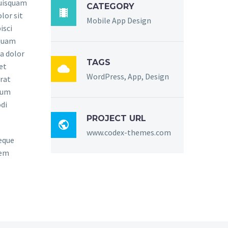
quisquam
CATEGORY

lor sit
Mobile App Design
isci
mquam
a dolor
TAGS
et

WordPress, App, Design
rat
sum
di
PROJECT URL

www.codex-themes.com
eque
rem