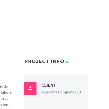
PROJECT INFO
CLIENT
sed do

Awesome Company LTD
 labore
im ad
ptatem