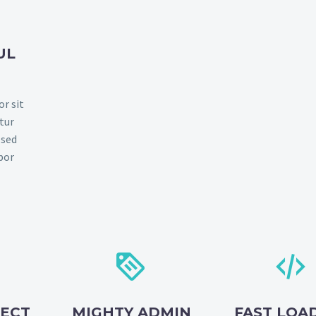
UL
)
r sit
tur
 sed
por




FECT
MIGHTY ADMIN
FAST LOA