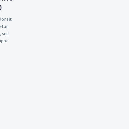
)
or sit
etur
, sed
mpor