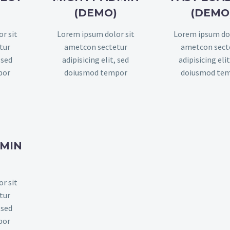
)
(DEMO)
(DEMO
r sit
Lorem ipsum dolor sit
Lorem ipsum dol
tur
ametcon sectetur
ametcon sect
 sed
adipisicing elit, sed
adipisicing elit
por
doiusmod tempor
doiusmod te
DMIN
)
r sit
tur
 sed
por