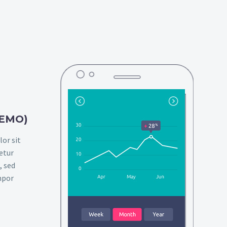
DEMO)
or sit
etur
, sed
mpor