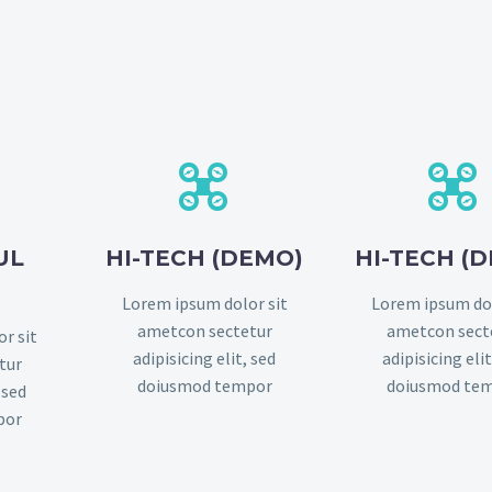




UL
HI-TECH (DEMO)
HI-TECH (
)
Lorem ipsum dolor sit
Lorem ipsum dol
ametcon sectetur
ametcon sect
r sit
adipisicing elit, sed
adipisicing elit
tur
doiusmod tempor
doiusmod te
 sed
por