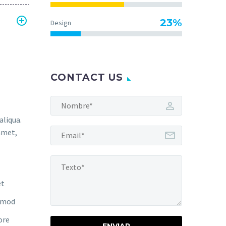
23%
Design
CONTACT US
aliqua.
amet,
et
usmod
ore