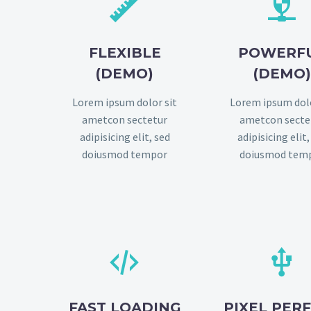




FLEXIBLE
POWERF
(DEMO)
(DEMO
Lorem ipsum dolor sit
Lorem ipsum dolo
ametcon sectetur
ametcon secte
adipisicing elit, sed
adipisicing elit,
doiusmod tempor
doiusmod tem




FAST LOADING
PIXEL PER