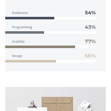
54%
Databases
43%
Programming
77%
Usability
56%
Design