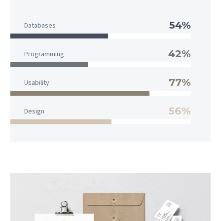
54%
Databases
42%
Programming
77%
Usability
56%
Design