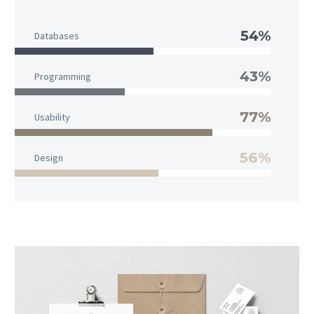
54%
Databases
43%
Programming
77%
Usability
56%
Design