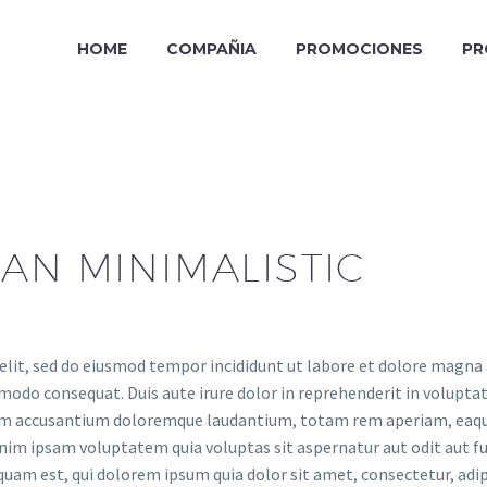
HOME
COMPAÑIA
PROMOCIONES
PR
AN MINIMALISTIC
elit, sed do eiusmod tempor incididunt ut labore et dolore magna
modo consequat. Duis aute irure dolor in reprehenderit in voluptate
tem accusantium doloremque laudantium, totam rem aperiam, eaque i
nim ipsam voluptatem quia voluptas sit aspernatur aut odit aut fu
quam est, qui dolorem ipsum quia dolor sit amet, consectetur, adi