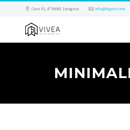
Coso 51, 6º 50001 Zaragoza
info@ibgest.com
MINIMAL