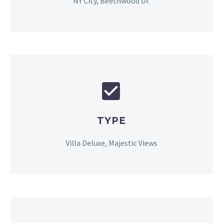
NY City, Beechwood Dr.


TYPE
Villa Deluxe, Majestic Views