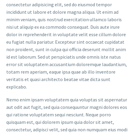
consectetur adipisicing elit, sed do eiusmod tempor
incididunt ut labore et dolore magna aliqua. Ut enim ad
minim veniam, quis nostrud exercitation ullamco laboris
nisi ut aliquip ex ea commodo consequat. Duis aute irure
dolor in reprehenderit in voluptate velit esse cillum dolore
eu fugiat nulla pariatur. Excepteur sint occaecat cupidatat
non proident, sunt in culpa qui officia deserunt mollit anim
id est laborum. Sed ut perspiciatis unde omnis iste natus
error sit voluptatem accusantium doloremque laudantium,
totam rem aperiam, eaque ipsa quae ab illo inventore
veritatis et quasi architecto beatae vitae dicta sunt
explicabo.
Nemo enim ipsam voluptatem quia voluptas sit aspernatur
aut odit aut fugit, sed quia consequuntur magni dolores eos
qui ratione voluptatem sequi nesciunt. Neque porro
quisquam est, qui dolorem ipsum quia dolor sit amet,
consectetur, adipisci velit, sed quia non numquam eius modi