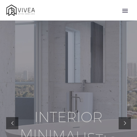
I
N
T
E
R
I
O
R
M
I
N
I
M
A
L
I
S
T
I
C