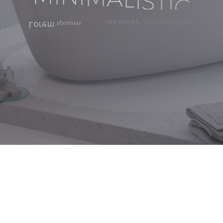
s
i
t
a
m
e
t
,
c
o
n
s
e
c
t
e
t
u
r
d
o
l
o
r
t
e
m
p
o
r
a
l
e
s
e
i
u
s
m
o
d
d
o
L
o
r
e
m
s
e
d
e
l
i
t
,
i
p
s
u
m
a
d
i
p
i
s
i
c
i
n
g
e
t
l
a
b
o
r
e
u
t
i
n
c
i
d
i
d
u
n
t