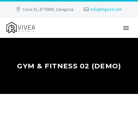
Coso 51, 6º 50001 Zaragoza
info@ibgest.com
GYM & FITNESS 02 (DEMO)