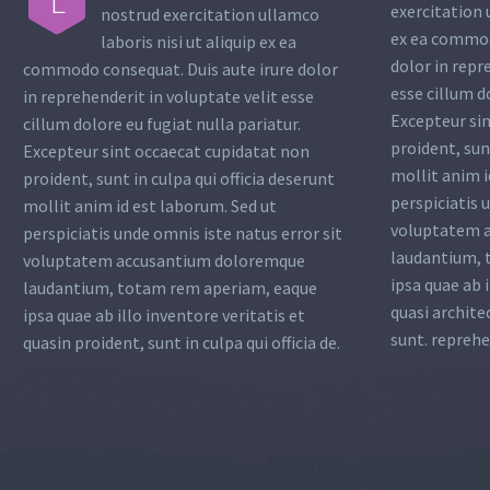
L
exercitation 
nostrud exercitation ullamco
ex ea commod
laboris nisi ut aliquip ex ea
dolor in repr
commodo consequat. Duis aute irure dolor
esse cillum d
in reprehenderit in voluptate velit esse
Excepteur si
cillum dolore eu fugiat nulla pariatur.
proident, sunt
Excepteur sint occaecat cupidatat non
mollit anim i
proident, sunt in culpa qui officia deserunt
perspiciatis 
mollit anim id est laborum. Sed ut
voluptatem 
perspiciatis unde omnis iste natus error sit
laudantium, 
voluptatem accusantium doloremque
ipsa quae ab i
laudantium, totam rem aperiam, eaque
quasi archite
ipsa quae ab illo inventore veritatis et
sunt. reprehe
quasin proident, sunt in culpa qui officia de.