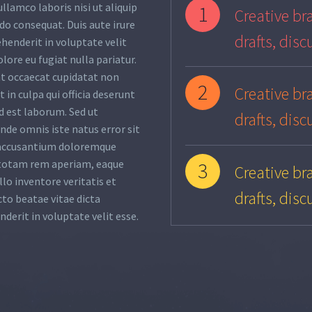
ullamco laboris nisi ut aliquip
1
Creative bra
o consequat. Duis aute irure
drafts, disc
ehenderit in voluptate velit
olore eu fugiat nulla pariatur.
nt occaecat cupidatat non
2
Creative bra
 in culpa qui officia deserunt
d est laborum. Sed ut
drafts, disc
unde omnis iste natus error sit
accusantium doloremque
totam rem aperiam, eaque
3
Creative bra
llo inventore veritatis et
drafts, disc
cto beatae vitae dicta
nderit in voluptate velit esse.