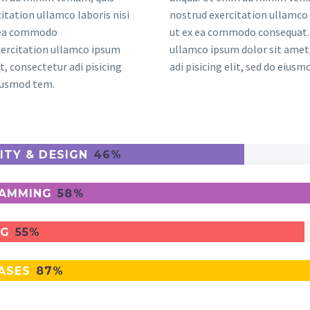
itation ullamco laboris nisi
nostrud exercitation ullamco 
x ea commodo
ut ex ea commodo consequat. 
xercitation ullamco ipsum
ullamco ipsum dolor sit amet
t, consectetur adi pisicing
adi pisicing elit, sed do eius
eiusmod tem.
ITY & DESIGN
46%
AMMING
58%
NG
55%
ASES
87%