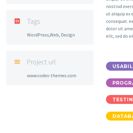
nostrud exerc
ut aliquip e
Tags

consequat. e
dolor sit ame
WordPress,Web, Design
elit, sed do 
Project url

USABIL
www.codex-themes.com
PROGR
TESTI
DATAB