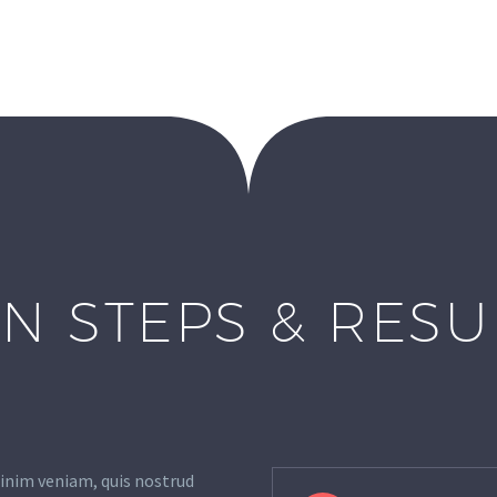
N STEPS & RES
inim veniam, quis nostrud