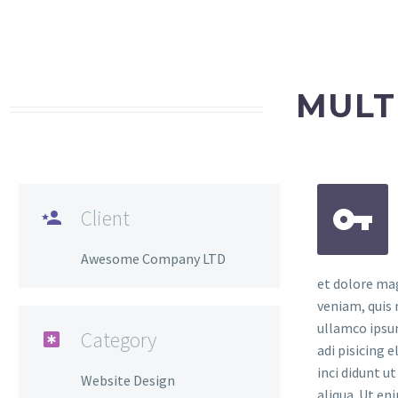
MULT


Client

Awesome Company LTD
et dolore ma
veniam, quis 
ullamco ipsu
Category

adi pisicing 
inci didunt u
Website Design
aliqua. Ut en