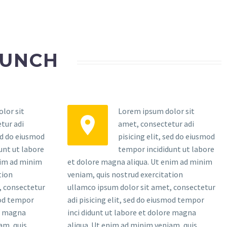
AUNCH
lor sit
Lorem ipsum dolor sit


tur adi
amet, consectetur adi
sed do eiusmod
pisicing elit, sed do eiusmod
unt ut labore
tempor incididunt ut labore
nim ad minim
et dolore magna aliqua. Ut enim ad minim
tion
veniam, quis nostrud exercitation
, consectetur
ullamco ipsum dolor sit amet, consectetur
mod tempor
adi pisicing elit, sed do eiusmod tempor
re magna
inci didunt ut labore et dolore magna
am, quis
aliqua. Ut enim ad minim veniam, quis