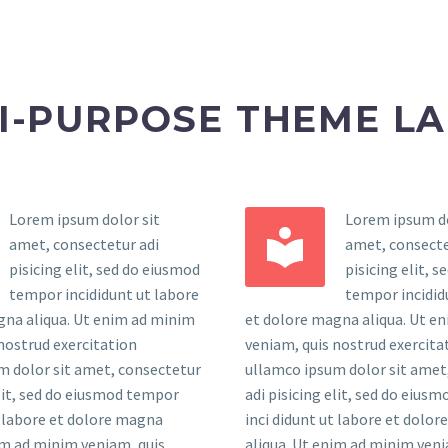
I-PURPOSE THEME L
Lorem ipsum dolor sit
Lorem ipsum do


amet, consectetur adi
amet, consecte
pisicing elit, sed do eiusmod
pisicing elit, 
tempor incididunt ut labore
tempor incidid
gna aliqua. Ut enim ad minim
et dolore magna aliqua. Ut e
nostrud exercitation
veniam, quis nostrud exercita
m dolor sit amet, consectetur
ullamco ipsum dolor sit amet
elit, sed do eiusmod tempor
adi pisicing elit, sed do eius
t labore et dolore magna
inci didunt ut labore et dolo
im ad minim veniam, quis
aliqua. Ut enim ad minim veni