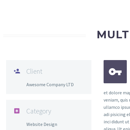
MULT


Client

Awesome Company LTD
et dolore ma
veniam, quis 
ullamco ipsu
Category

adi pisicing 
inci didunt u
Website Design
aliqua. Ut en