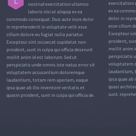
L
exercitation 
nostrud exercitation ullamco
ex ea commod
laboris nisi ut aliquip ex ea
dolor in repr
commodo consequat. Duis aute irure dolor
esse cillum d
in reprehenderit in voluptate velit esse
Excepteur si
cillum dolore eu fugiat nulla pariatur.
proident, sunt
Excepteur sint occaecat cupidatat non
mollit anim i
proident, sunt in culpa qui officia deserunt
perspiciatis 
mollit anim id est laborum. Sed ut
voluptatem 
perspiciatis unde omnis iste natus error sit
laudantium, 
voluptatem accusantium doloremque
ipsa quae ab i
laudantium, totam rem aperiam, eaque
quasi archite
ipsa quae ab illo inventore veritatis et
sunt. reprehe
quasin proident, sunt in culpa qui officia de.