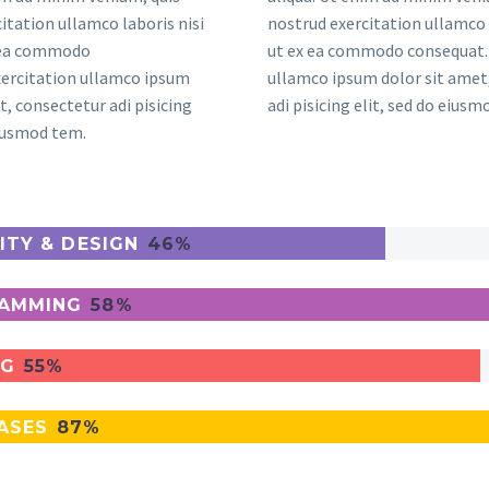
itation ullamco laboris nisi
nostrud exercitation ullamco 
x ea commodo
ut ex ea commodo consequat. 
xercitation ullamco ipsum
ullamco ipsum dolor sit amet
t, consectetur adi pisicing
adi pisicing elit, sed do eius
eiusmod tem.
ITY & DESIGN
46%
AMMING
58%
NG
55%
ASES
87%