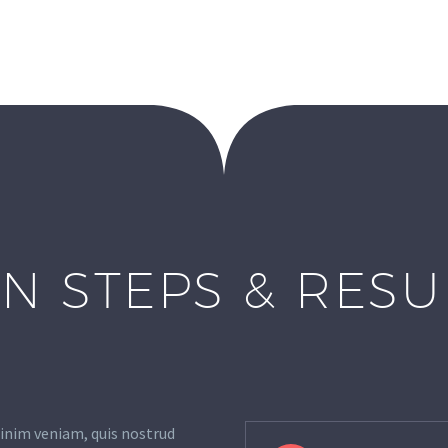
N STEPS & RES
inim veniam, quis nostrud