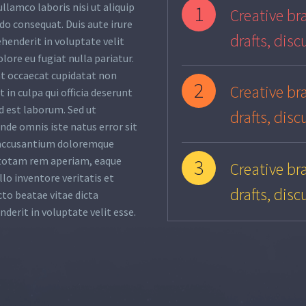
ullamco laboris nisi ut aliquip
1
Creative bra
o consequat. Duis aute irure
drafts, disc
ehenderit in voluptate velit
olore eu fugiat nulla pariatur.
nt occaecat cupidatat non
2
Creative bra
 in culpa qui officia deserunt
d est laborum. Sed ut
drafts, disc
unde omnis iste natus error sit
accusantium doloremque
totam rem aperiam, eaque
3
Creative bra
llo inventore veritatis et
drafts, disc
cto beatae vitae dicta
nderit in voluptate velit esse.