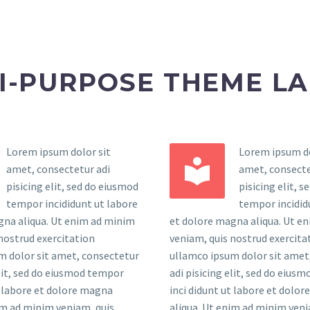
I-PURPOSE THEME L
Lorem ipsum dolor sit
Lorem ipsum do


amet, consectetur adi
amet, consecte
pisicing elit, sed do eiusmod
pisicing elit, 
tempor incididunt ut labore
tempor incidid
gna aliqua. Ut enim ad minim
et dolore magna aliqua. Ut e
nostrud exercitation
veniam, quis nostrud exercita
m dolor sit amet, consectetur
ullamco ipsum dolor sit amet
elit, sed do eiusmod tempor
adi pisicing elit, sed do eius
t labore et dolore magna
inci didunt ut labore et dolo
im ad minim veniam, quis
aliqua. Ut enim ad minim veni