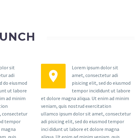
AUNCH
lor sit
Lorem ipsum dolor sit


tur adi
amet, consectetur adi
sed do eiusmod
pisicing elit, sed do eiusmod
unt ut labore
tempor incididunt ut labore
nim ad minim
et dolore magna aliqua. Ut enim ad minim
tion
veniam, quis nostrud exercitation
, consectetur
ullamco ipsum dolor sit amet, consectetur
mod tempor
adi pisicing elit, sed do eiusmod tempor
re magna
inci didunt ut labore et dolore magna
am, quis
aliqua. Ut enim ad minim veniam, quis