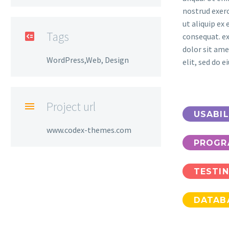
nostrud exerc
ut aliquip e
Tags

consequat. e
dolor sit ame
WordPress,Web, Design
elit, sed do 
Project url

USABIL
www.codex-themes.com
PROGR
TESTI
DATAB