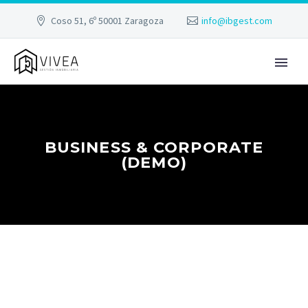
Coso 51, 6º 50001 Zaragoza
info@ibgest.com
BUSINESS & CORPORATE
(DEMO)