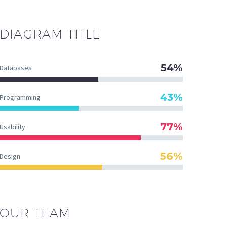
DIAGRAM
TITLE
54%
Databases
43%
Programming
77%
Usability
56%
Design
OUR TEAM