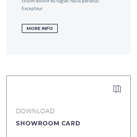
cillum dolore eu fugiat nulla pariatur.
Excepteur
MORE INFO


DOWNLOAD
SHOWROOM CARD