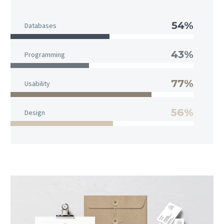
54%
Databases
43%
Programming
77%
Usability
56%
Design