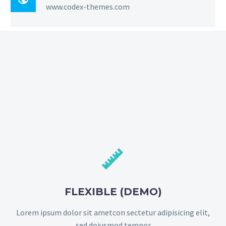
www.codex-themes.com


FLEXIBLE (DEMO)
Lorem ipsum dolor sit ametcon sectetur adipisicing elit,
sed doiusmod tempor