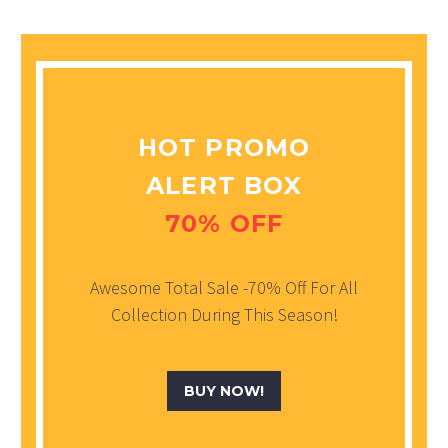
HOT PROMO
ALERT BOX
70% OFF
Awesome Total Sale -70% Off For All
Collection During This Season!
BUY NOW!