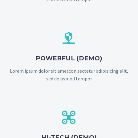


POWERFUL (DEMO)
Lorem ipsum dolor sit ametcon sectetur adipisicing elit,
sed doiusmod tempor


HI-TECH (DEMO)