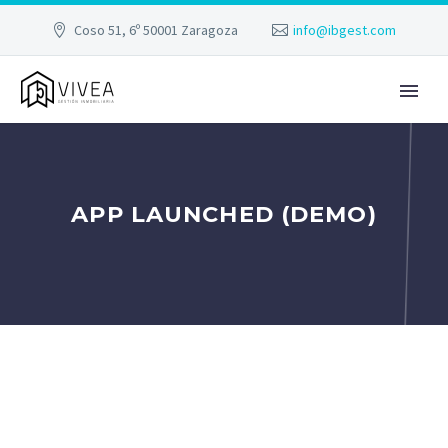
Coso 51, 6º 50001 Zaragoza
info@ibgest.com
APP LAUNCHED (DEMO)