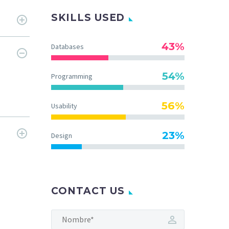
SKILLS USED
43%
Databases
54%
Programming
56%
Usability
23%
Design
CONTACT US