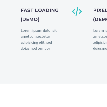


FAST LOADING
PIXE
(DEMO)
(DEM
Lorem ipsum dolor sit
Lorem ip
ametcon sectetur
ametcon
adipisicing elit, sed
adipisici
doiusmod tempor
doiusmo