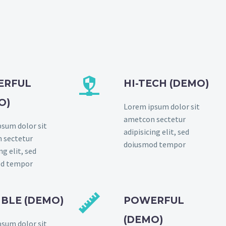


ERFUL
HI-TECH (DEMO)
O)
Lorem ipsum dolor sit
ametcon sectetur
sum dolor sit
adipisicing elit, sed
 sectetur
doiusmod tempor
ng elit, sed
d tempor


IBLE (DEMO)
POWERFUL
(DEMO)
sum dolor sit