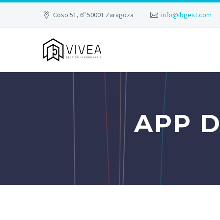
Coso 51, 6º 50001 Zaragoza
info@ibgest.com
APP 