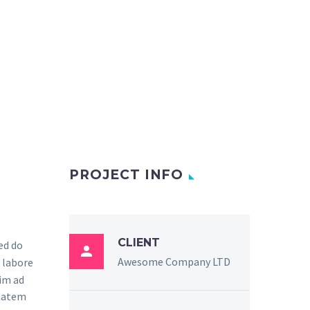
PROJECT INFO
CLIENT
sed do

Awesome Company LTD
 labore
im ad
ptatem