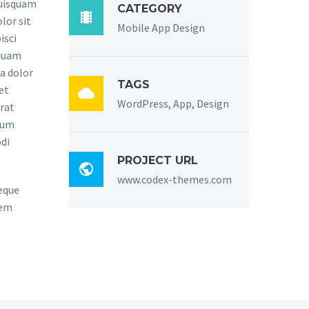
quisquam
CATEGORY

lor sit
Mobile App Design
isci
mquam
a dolor
TAGS
et

WordPress, App, Design
rat
sum
di
PROJECT URL

www.codex-themes.com
eque
rem