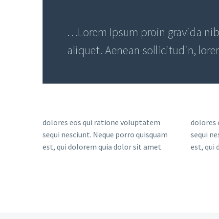
…Lorem Ipsum proin gravida nibh 
aliquet. Aenean sollicitudin, lor
dolores eos qui ratione voluptatem
dolores 
sequi nesciunt. Neque porro quisquam
sequi ne
est, qui dolorem quia dolor sit amet
est, qui