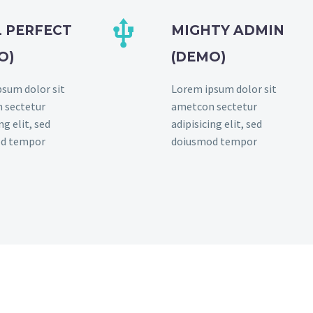


L PERFECT
MIGHTY ADMIN
O)
(DEMO)
sum dolor sit
Lorem ipsum dolor sit
 sectetur
ametcon sectetur
ng elit, sed
adipisicing elit, sed
d tempor
doiusmod tempor