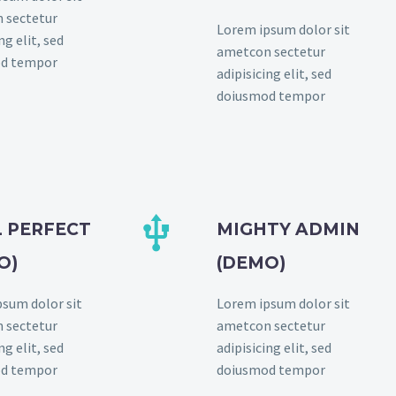
 sectetur
Lorem ipsum dolor sit
ng elit, sed
ametcon sectetur
d tempor
adipisicing elit, sed
doiusmod tempor


L PERFECT
MIGHTY ADMIN
O)
(DEMO)
sum dolor sit
Lorem ipsum dolor sit
 sectetur
ametcon sectetur
ng elit, sed
adipisicing elit, sed
d tempor
doiusmod tempor