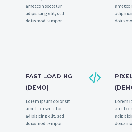
ametcon sectetur
ametcon
adipisicing elit, sed
adipisici
doiusmod tempor
doiusmo


FAST LOADING
PIXE
(DEMO)
(DEM
Lorem ipsum dolor sit
Lorem ip
ametcon sectetur
ametcon
adipisicing elit, sed
adipisici
doiusmod tempor
doiusmo