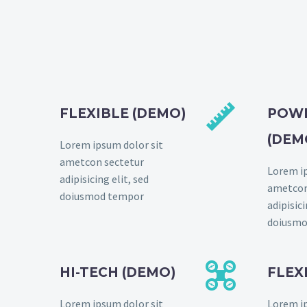


FLEXIBLE (DEMO)
POW
(DEM
Lorem ipsum dolor sit
ametcon sectetur
Lorem ip
adipisicing elit, sed
ametcon
doiusmod tempor
adipisici
doiusmo


HI-TECH (DEMO)
FLEX
Lorem ipsum dolor sit
Lorem ip