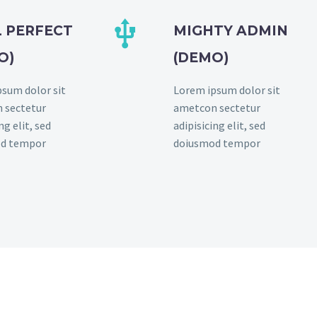


L PERFECT
MIGHTY ADMIN
O)
(DEMO)
sum dolor sit
Lorem ipsum dolor sit
 sectetur
ametcon sectetur
ng elit, sed
adipisicing elit, sed
d tempor
doiusmod tempor