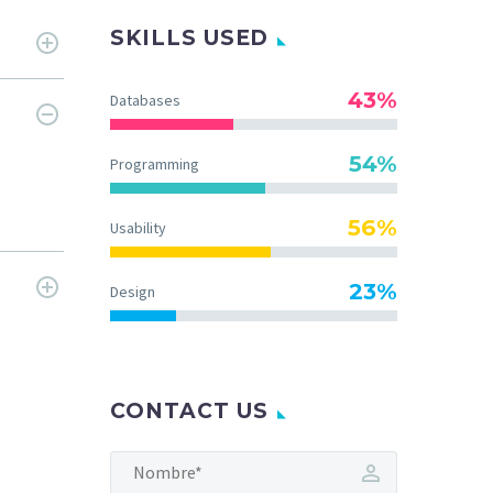
SKILLS USED
43%
Databases
54%
Programming
56%
Usability
23%
Design
CONTACT US