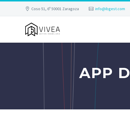
Coso 51, 6º 50001 Zaragoza
info@ibgest.com
APP 