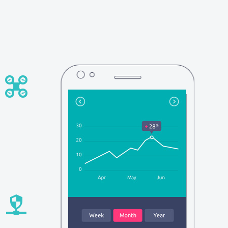



