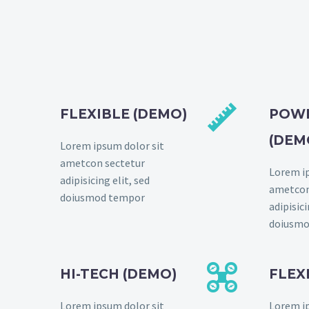


FLEXIBLE (DEMO)
POW
(DEM
Lorem ipsum dolor sit
ametcon sectetur
Lorem ip
adipisicing elit, sed
ametcon
doiusmod tempor
adipisici
doiusmo


HI-TECH (DEMO)
FLEX
Lorem ipsum dolor sit
Lorem ip