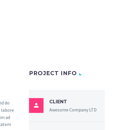
PROJECT INFO
CLIENT
sed do

Awesome Company LTD
 labore
im ad
ptatem