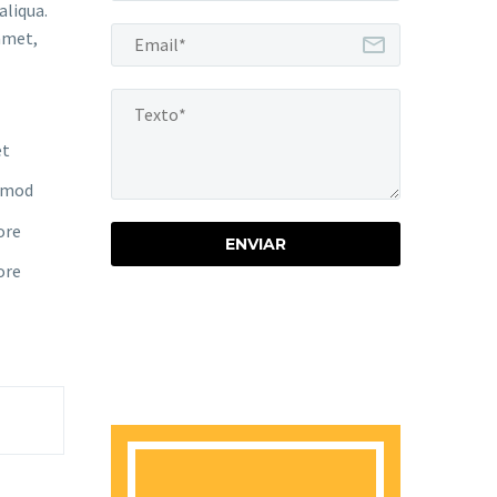
aliqua.
amet,
et
usmod
ore
ore