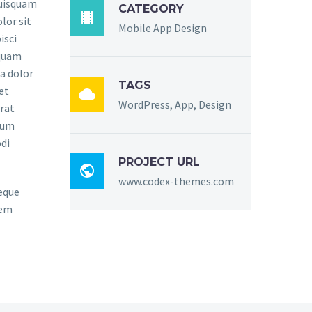
quisquam
CATEGORY

lor sit
Mobile App Design
isci
mquam
a dolor
TAGS
et

WordPress, App, Design
rat
sum
di
PROJECT URL

www.codex-themes.com
eque
rem