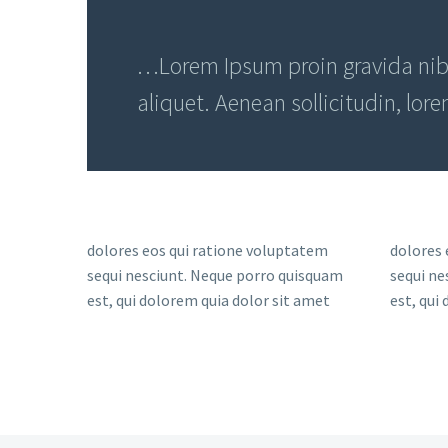
…Lorem Ipsum proin gravida nibh 
aliquet. Aenean sollicitudin, lor
dolores eos qui ratione voluptatem
dolores 
sequi nesciunt. Neque porro quisquam
sequi ne
est, qui dolorem quia dolor sit amet
est, qui