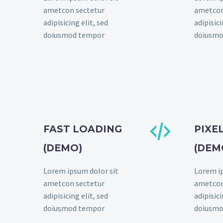
ametcon sectetur
ametcon
adipisicing elit, sed
adipisici
doiusmod tempor
doiusmo


FAST LOADING
PIXE
(DEMO)
(DEM
Lorem ipsum dolor sit
Lorem ip
ametcon sectetur
ametcon
adipisicing elit, sed
adipisici
doiusmod tempor
doiusmo