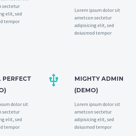
 sectetur
Lorem ipsum dolor sit
ng elit, sed
ametcon sectetur
d tempor
adipisicing elit, sed
doiusmod tempor


L PERFECT
MIGHTY ADMIN
O)
(DEMO)
sum dolor sit
Lorem ipsum dolor sit
 sectetur
ametcon sectetur
ng elit, sed
adipisicing elit, sed
d tempor
doiusmod tempor