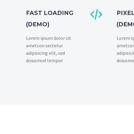


FAST LOADING
PIXE
(DEMO)
(DEM
Lorem ipsum dolor sit
Lorem ip
ametcon sectetur
ametcon
adipisicing elit, sed
adipisici
doiusmod tempor
doiusmo