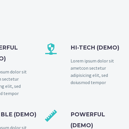


ERFUL
HI-TECH (DEMO)
O)
Lorem ipsum dolor sit
ametcon sectetur
sum dolor sit
adipisicing elit, sed
 sectetur
doiusmod tempor
ng elit, sed
d tempor


IBLE (DEMO)
POWERFUL
(DEMO)
sum dolor sit