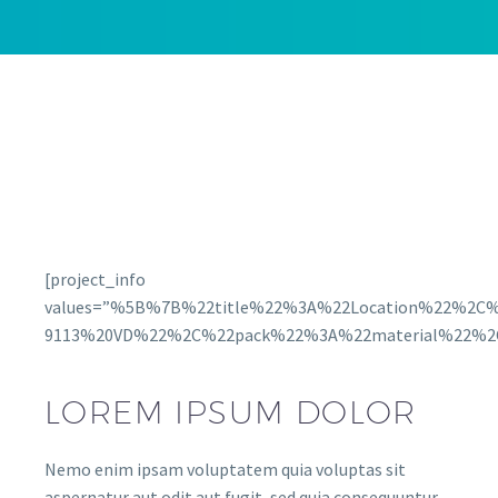
[project_info
values=”%5B%7B%22title%22%3A%22Location%22%2C
9113%20VD%22%2C%22pack%22%3A%22material%22%2C
LOREM IPSUM DOLOR
Nemo enim ipsam voluptatem quia voluptas sit
aspernatur aut odit aut fugit, sed quia consequuntur