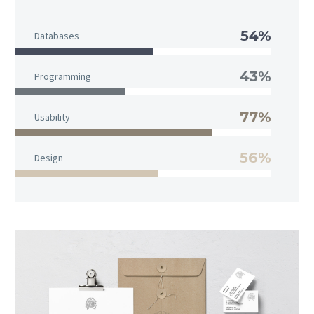
54%
Databases
43%
Programming
77%
Usability
56%
Design