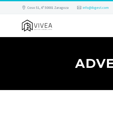
Coso 51, 6º 50001 Zaragoza
info@ibgest.com
ADVE